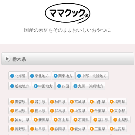
国産の素材をそのままおいしいおやつに
メニュー
栃木県
北海道
東北地方
関東地方
中部・北陸地方
近畿地方
中国地方
四国
九州・沖縄地方
青森県
岩手県
秋田県
宮城県
山形県
福島県
茨城県
栃木県
群馬県
埼玉県
千葉県
東京都
神奈川県
新潟県
富山県
石川県
福井県
山梨県
長野県
岐阜県
静岡県
愛知県
三重県
滋賀県