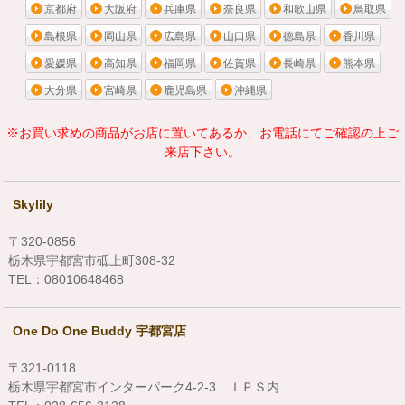
京都府
大阪府
兵庫県
奈良県
和歌山県
鳥取県
島根県
岡山県
広島県
山口県
徳島県
香川県
愛媛県
高知県
福岡県
佐賀県
長崎県
熊本県
大分県
宮崎県
鹿児島県
沖縄県
※お買い求めの商品がお店に置いてあるか、お電話にてご確認の上ご
来店下さい。
Skylily
〒320-0856
栃木県宇都宮市砥上町308-32
TEL：08010648468
One Do One Buddy 宇都宮店
〒321-0118
栃木県宇都宮市インターパーク4-2-3 ＩＰＳ内