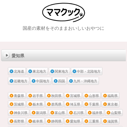
国産の素材をそのままおいしいおやつに
メニュー
愛知県
北海道
東北地方
関東地方
中部・北陸地方
近畿地方
中国地方
四国
九州・沖縄地方
青森県
岩手県
秋田県
宮城県
山形県
福島県
茨城県
栃木県
群馬県
埼玉県
千葉県
東京都
神奈川県
新潟県
富山県
石川県
福井県
山梨県
長野県
岐阜県
静岡県
愛知県
三重県
滋賀県