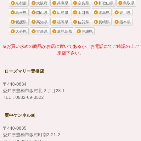
京都府
大阪府
兵庫県
奈良県
和歌山県
鳥取県
島根県
岡山県
広島県
山口県
徳島県
香川県
愛媛県
高知県
福岡県
佐賀県
長崎県
熊本県
大分県
宮崎県
鹿児島県
沖縄県
※お買い求めの商品がお店に置いてあるか、お電話にてご確認の上ご
来店下さい。
ローズマリー豊橋店
〒440-0834
愛知県豊橋市飯村北２丁目28-1
TEL：0532-69-3522
廣中ケンネル㈱
〒440-0835
愛知県豊橋市飯村町南2-21-2