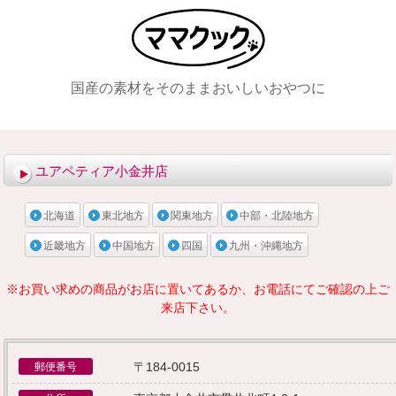
国産の素材をそのままおいしいおやつに
メニュー
ユアペティア小金井店
北海道
東北地方
関東地方
中部・北陸地方
近畿地方
中国地方
四国
九州・沖縄地方
※お買い求めの商品がお店に置いてあるか、お電話にてご確認の上ご
来店下さい。
〒184-0015
郵便番号