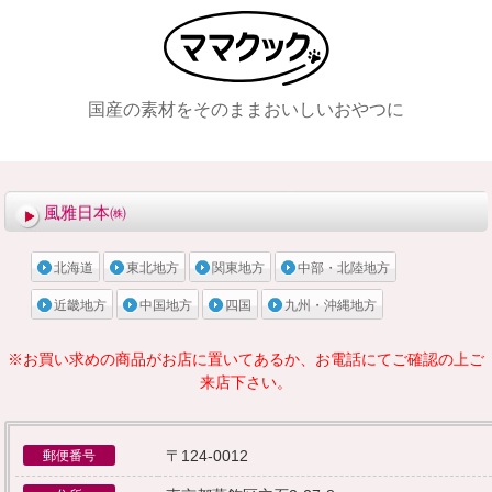
国産の素材をそのままおいしいおやつに
メニュー
風雅日本㈱
北海道
東北地方
関東地方
中部・北陸地方
近畿地方
中国地方
四国
九州・沖縄地方
※お買い求めの商品がお店に置いてあるか、お電話にてご確認の上ご
来店下さい。
〒124-0012
郵便番号