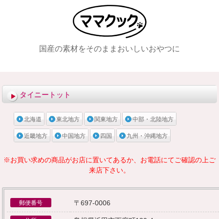
国産の素材をそのままおいしいおやつに
メニュー
タイニートット
北海道
東北地方
関東地方
中部・北陸地方
近畿地方
中国地方
四国
九州・沖縄地方
※お買い求めの商品がお店に置いてあるか、お電話にてご確認の上ご
来店下さい。
〒697-0006
郵便番号