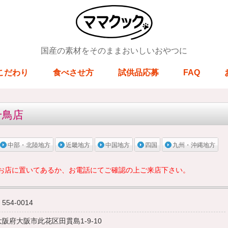
国産の素材をそのままおいしいおやつに
こだわり
食べさせ方
試供品応募
FAQ
千鳥店
中部・北陸地方
近畿地方
中国地方
四国
九州・沖縄地方
お店に置いてあるか、お電話にてご確認の上ご来店下さい。
554-0014
大阪府大阪市此花区田貫島1-9-10