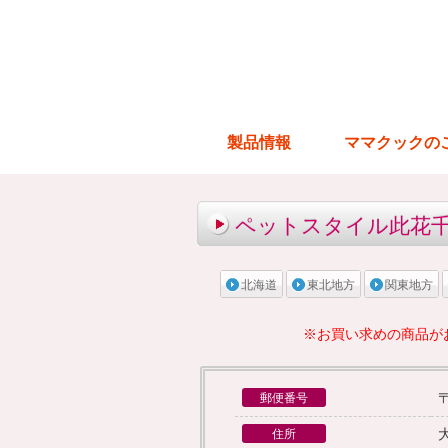
製品情報
ママクックの
ペットスタイル此花
北海道
東北地方
関東地方
※お買い求めの商品が
〒
郵便番号
住所