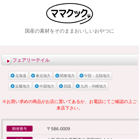
国産の素材をそのままおいしいおやつに
メニュー
フェアリーテイル
北海道
東北地方
関東地方
中部・北陸地方
近畿地方
中国地方
四国
九州・沖縄地方
※お買い求めの商品がお店に置いてあるか、お電話にてご確認の上ご
来店下さい。
〒586-0009
郵便番号