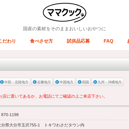
国産の素材をそのままおいしいおやつに
こだわり
食べさせ方
試供品応募
FAQ
中部・北陸地方
近畿地方
中国地方
四国
九州・沖縄地方
お店に置いてあるか、お電話にてご確認の上ご来店下さい。
870-1198
大分県大分市玉沢755-1 トキワわさだタウン内