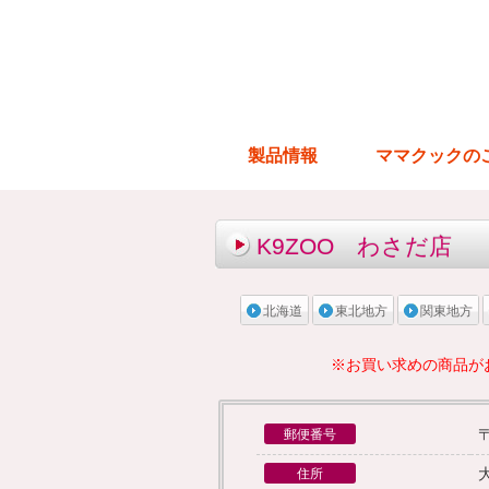
製品情報
ママクックの
K9ZOO わさだ店
北海道
東北地方
関東地方
※お買い求めの商品が
〒
郵便番号
住所