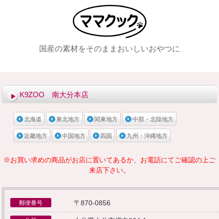
国産の素材をそのままおいしいおやつに
メニュー
K9ZOO 南大分本店
北海道
東北地方
関東地方
中部・北陸地方
近畿地方
中国地方
四国
九州・沖縄地方
※お買い求めの商品がお店に置いてあるか、お電話にてご確認の上ご
来店下さい。
〒870-0856
郵便番号