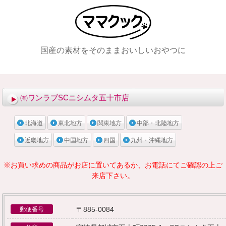
国産の素材をそのままおいしいおやつに
メニュー
㈲ワンラブSCニシムタ五十市店
北海道
東北地方
関東地方
中部・北陸地方
近畿地方
中国地方
四国
九州・沖縄地方
※お買い求めの商品がお店に置いてあるか、お電話にてご確認の上ご
来店下さい。
〒885-0084
郵便番号