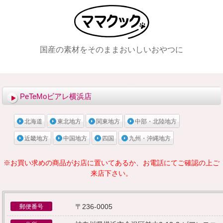
国産の素材をそのままおいしいおやつに
メニュー
PeTeMoビアレ横浜店
北海道
東北地方
関東地方
中部・北陸地方
近畿地方
中国地方
四国
九州・沖縄地方
※お買い求めの商品がお店に置いてあるか、お電話にてご確認の上ご
来店下さい。
〒236-0005
郵便番号