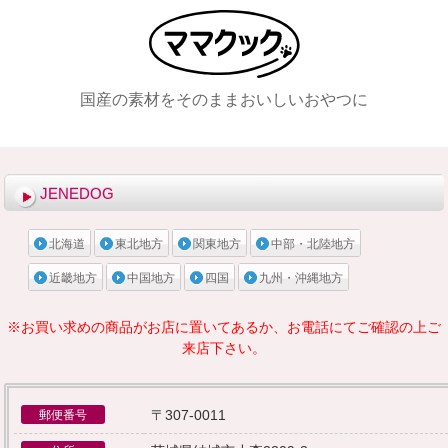
国産の素材をそのままおいしいおやつに
メニュー
JENEDOG
北海道
東北地方
関東地方
中部・北陸地方
近畿地方
中国地方
四国
九州・沖縄地方
※お買い求めの商品がお店に置いてあるか、お電話にてご確認の上ご
来店下さい。
〒307-0011
郵便番号