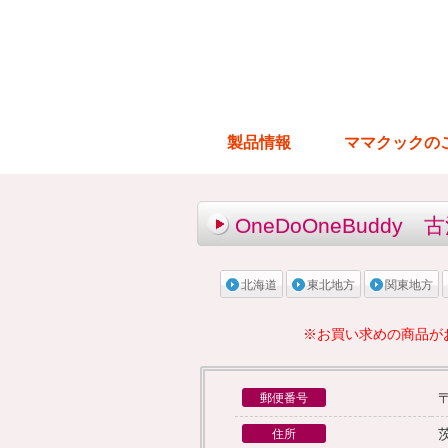
製品情報
ママクックの
OneDoOneBuddy 
北海道
東北地方
関東地方
※お買い求めの商品が
〒
郵便番号
住所