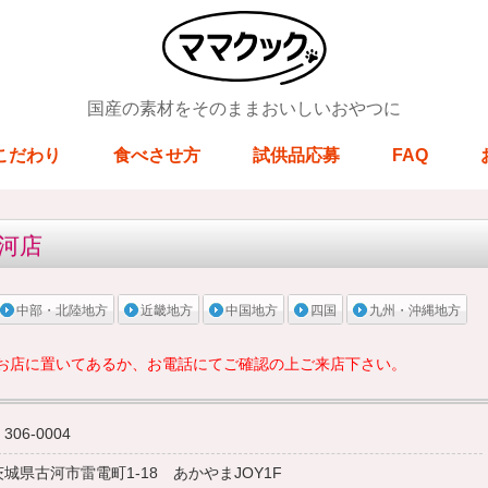
国産の素材をそのままおいしいおやつに
こだわり
食べさせ方
試供品応募
FAQ
古河店
中部・北陸地方
近畿地方
中国地方
四国
九州・沖縄地方
お店に置いてあるか、お電話にてご確認の上ご来店下さい。
306-0004
茨城県古河市雷電町1-18 あかやまJOY1F