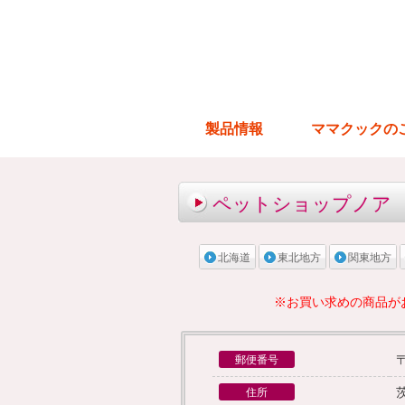
製品情報
ママクックの
ペットショップノア
北海道
東北地方
関東地方
※お買い求めの商品が
〒
郵便番号
住所