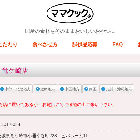
国産の素材をそのままおいしいおやつに
こだわり
食べさせ方
試供品応募
FAQ
 竜ケ崎店
中部・北陸地方
近畿地方
中国地方
四国
九州・沖縄地方
お店に置いてあるか、お電話にてご確認の上ご来店下さい。
301-0034
茨城県竜ケ崎市小通幸谷町228 ビバホーム1F