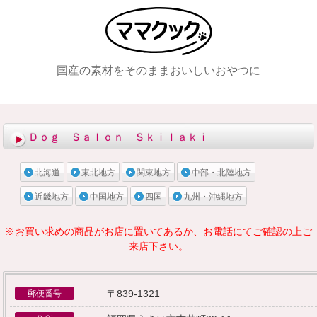
国産の素材をそのままおいしいおやつに
メニュー
Ｄｏｇ Ｓａｌｏｎ Ｓｋｉｌａｋｉ
北海道
東北地方
関東地方
中部・北陸地方
近畿地方
中国地方
四国
九州・沖縄地方
※お買い求めの商品がお店に置いてあるか、お電話にてご確認の上ご
来店下さい。
〒839-1321
郵便番号