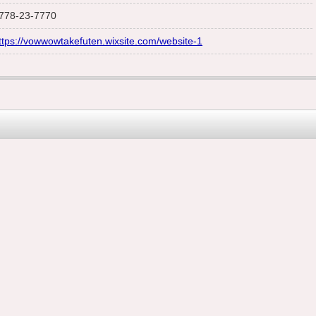
778-23-7770
ttps://vowwowtakefuten.wixsite.com/website-1