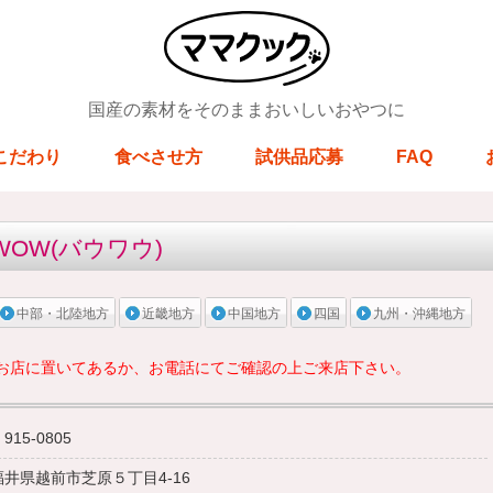
国産の素材をそのままおいしいおやつに
こだわり
食べさせ方
試供品応募
FAQ
OW(バウワウ)
中部・北陸地方
近畿地方
中国地方
四国
九州・沖縄地方
お店に置いてあるか、お電話にてご確認の上ご来店下さい。
915-0805
福井県越前市芝原５丁目4-16