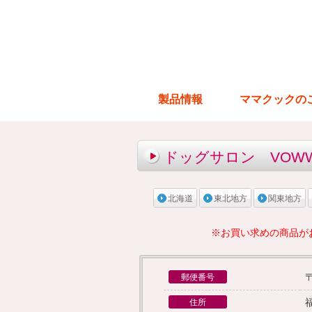
製品情報
ママクックの
ドッグサロン VOWW
北海道
東北地方
関東地方
※お買い求めの商品が
〒
郵便番号
住所