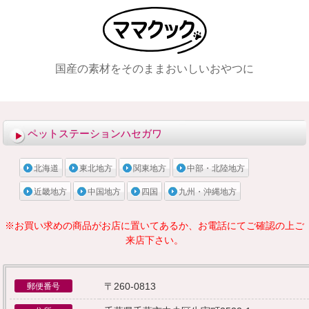
国産の素材をそのままおいしいおやつに
メニュー
ペットステーションハセガワ
北海道
東北地方
関東地方
中部・北陸地方
近畿地方
中国地方
四国
九州・沖縄地方
※お買い求めの商品がお店に置いてあるか、お電話にてご確認の上ご
来店下さい。
〒260-0813
郵便番号