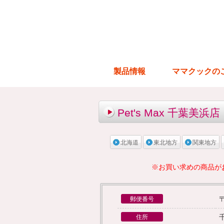
製品情報
ママクックの
Pet's Max 千葉美浜店
北海道
東北地方
関東地方
※お買い求めの商品が
〒
郵便番号
住所