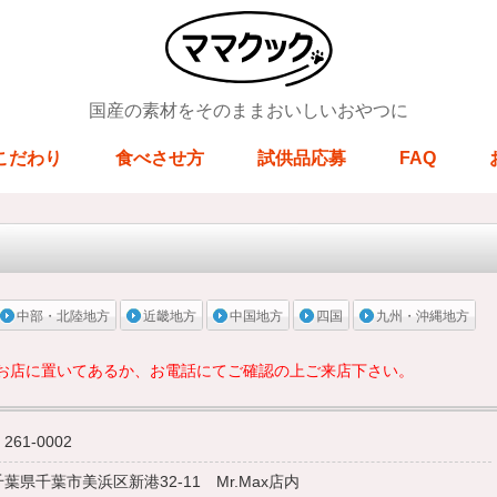
国産の素材をそのままおいしいおやつに
こだわり
食べさせ方
試供品応募
FAQ
中部・北陸地方
近畿地方
中国地方
四国
九州・沖縄地方
お店に置いてあるか、お電話にてご確認の上ご来店下さい。
261-0002
千葉県千葉市美浜区新港32-11 Mr.Max店内