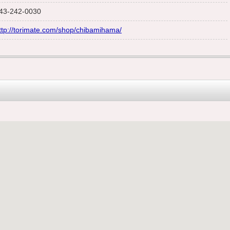
43-242-0030
ttp://torimate.com/shop/chibamihama/